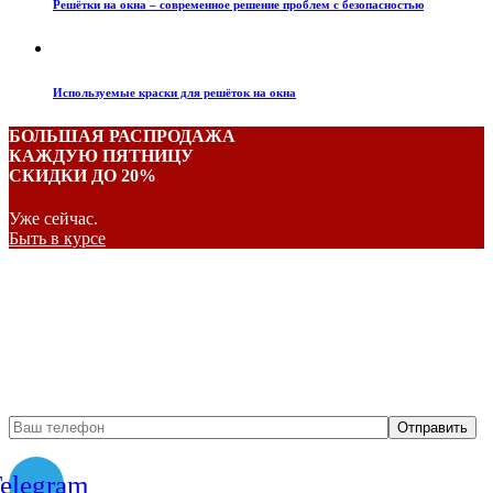
Решётки на окна – современное решение проблем с безопасностью
Используемые краски для решёток на окна
БОЛЬШАЯ РАСПРОДАЖА
КАЖДУЮ ПЯТНИЦУ
СКИДКИ ДО 20%
Уже сейчас.
Быть в курсе
Бесплатный вызов
замерщика
elegram