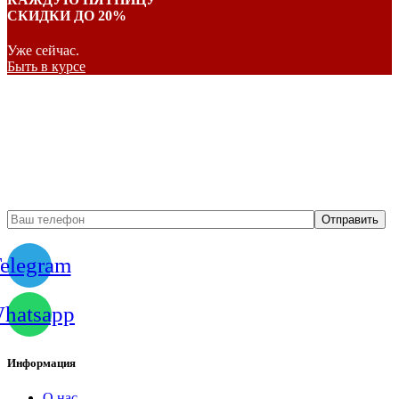
СКИДКИ ДО 20%
Уже сейчас.
Быть в курсе
Бесплатный вызов
замерщика
elegram
hatsapp
Информация
О нас