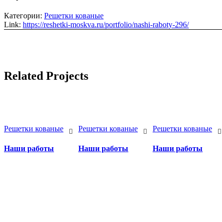
Категории:
Решетки кованые
Link:
https://reshetki-moskva.ru/portfolio/nashi-raboty-296/
Related Projects
Решетки кованые
Решетки кованые
Решетки кованые
Наши работы
Наши работы
Наши работы
Бесплатный вызов замерщик