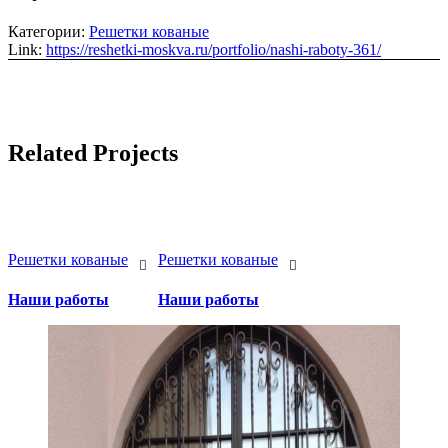
Категории:
Решетки кованые
Link:
https://reshetki-moskva.ru/portfolio/nashi-raboty-361/
Related Projects
Решетки кованые
Решетки кованые
Наши работы
Наши работы