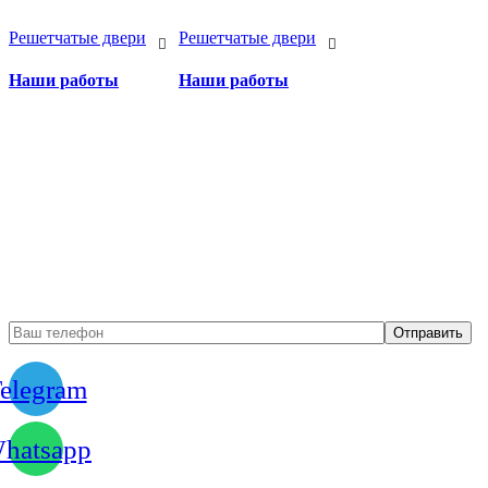
Решетчатые двери
Решетчатые двери
Наши работы
Наши работы
Бесплатный вызов
замерщика
elegram
hatsapp