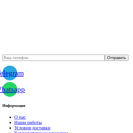
Бесплатный вызов
замерщика
elegram
hatsapp
Информация
О нас
Наши работы
Условия доставки