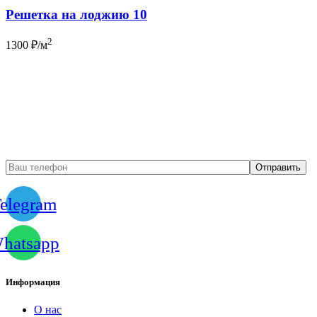
Решетка на лоджию 10
2
1300
₽/м
Бесплатный вызов
замерщика
elegram
hatsapp
Информация
О нас