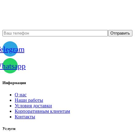
Бесплатный вызов
замерщика
elegram
hatsapp
Информация
О нас
Наши работы
Условия доставки
Корпоративным клиентам
Контакты
Услуги