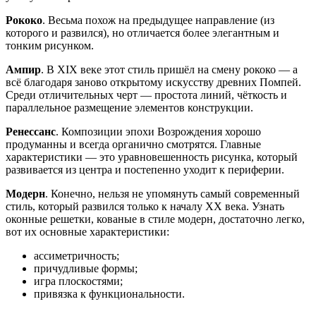
Рококо
. Весьма похож на предыдущее направление (из
которого и развился), но отличается более элегантным и
тонким рисунком.
Ампир
. В
XIX
веке этот стиль пришёл на смену рококо — а
всё благодаря заново открытому искусству древних Помпей.
Среди отличительных черт — простота линий, чёткость и
параллельное размещение элементов конструкции.
Ренессанс
. Композиции эпохи Возрождения хорошо
продуманны и всегда органично смотрятся. Главные
характеристики — это уравновешенность рисунка, который
развивается из центра и постепенно уходит к периферии.
Модерн
. Конечно, нельзя не упомянуть самый современный
стиль, который развился только к началу XX века. Узнать
оконные решетки, кованые в стиле модерн, достаточно легко,
вот их основные характеристики:
ассиметричность;
причудливые формы;
игра плоскостями;
привязка к функциональности.