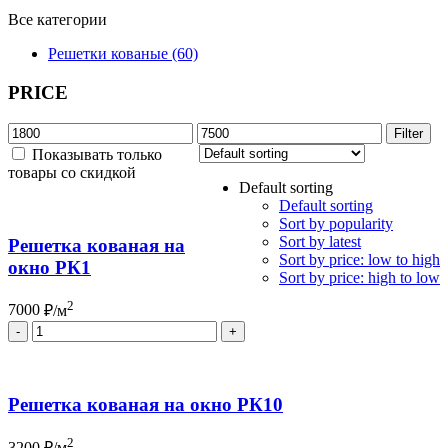
Все категории
Решетки кованые (60)
PRICE
Min
Max
Filter
price
price
Показывать только
товары со скидкой
Default sorting
Default sorting
Sort by popularity
Sort by latest
Решетка кованая на
Sort by price: low to high
окно РК1
Sort by price: high to low
2
7000
₽/м
Quantity
Решетка кованая на окно РК10
2
3200
₽/м