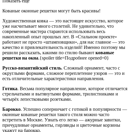
Показать еще
Кованые оконные решетки могут быть красивы!
Художественная ковка — это настоящее искусство, которое
уже насчитывает много столетий. Не удивительно, что
современные мастера стараются использовать весь
накопленный опыт прошлых лет. В «Стальном проекте»
работают не просто «штамповщики», для нас главное — это
качество и привлекательность изделий! Именно поэтому мы
решили рассказать, какими по стилю бывают
кованые
решетки на окна
.{spoiler title=Подробнее opened=0}
Русско-византийский стиль
. Сложный орнамент, часто с
округлыми формами, сложное переплетение узоров — это и
есть отличительные характеристики направления.
Готика
. Весьма популярное направление, которое отличается
стрельчатыми и вытянутыми формами, трилистниками и
четырёх лепестковыми розетками.
Барокко
. Успешно соперничает с готикой в популярности —
оконные кованые решетки такого стиля можно часто
встретить в Москве. Узнать его легко — ажурные завитки,
причудливые орнаменты, гирлянды и цветочные корзины
укажут на барокко.