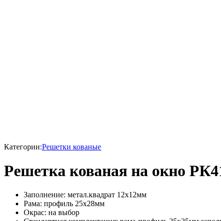
Sale
Категории:
Решетки кованые
Решетка кованая на окно РК4
Заполнение: метал.квадрат 12х12мм
Рама: профиль 25х28мм
Окрас: на выбор