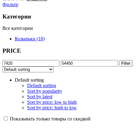
Фильтр
Категории
Все категории
Козырьки (18)
PRICE
Min
Max
Filter
price
price
Default sorting
Default sorting
Sort by popularity
Sort by latest
Sort by price: low to high
Sort by price: high to low
Показывать только товары со скидкой