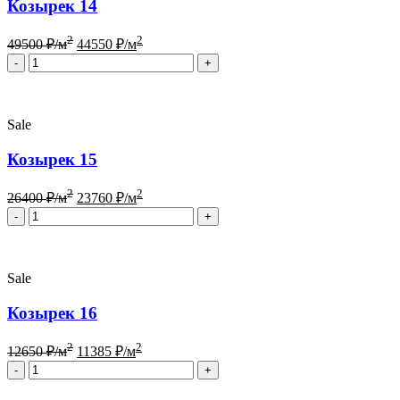
Козырек 14
2
2
49500
₽/м
44550
₽/м
Quantity
Sale
Козырек 15
2
2
26400
₽/м
23760
₽/м
Quantity
Sale
Козырек 16
2
2
12650
₽/м
11385
₽/м
Quantity