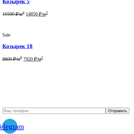
Козырек 5
2
2
16500
₽/м
14850
₽/м
Sale
Козырек 18
2
2
8800
₽/м
7920
₽/м
Бесплатный вызов
замерщика
elegram