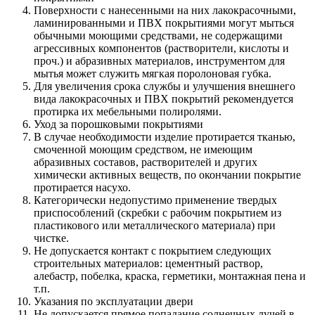
Поверхности с нанесенными на них лакокрасочными,
ламинированными и ПВХ покрытиями могут мыться
обычными моющими средствами, не содержащими
агрессивных компонентов (растворители, кислоты и
проч.) и абразивных материалов, инструментом для
мытья может служить мягкая поролоновая губка.
Для увеличения срока службы и улучшения внешнего
вида лакокрасочных и ПВХ покрытий рекомендуется
протирка их мебельными полиролями.
Уход за порошковыми покрытиями
В случае необходимости изделие протирается тканью,
смоченной моющим средством, не имеющим
абразивных составов, растворителей и других
химически активных веществ, по окончании покрытие
протирается насухо.
Категорически недопустимо применение твердых
приспособлений (скребки с рабочим покрытием из
пластикового или металлического материала) при
чистке.
Не допускается контакт с покрытием следующих
строительных материалов: цементный раствор,
алебастр, побелка, краска, герметики, монтажная пена и
т.п.
Указания по эксплуатации двери
Не допускается прямое попадание солнечных лучей в