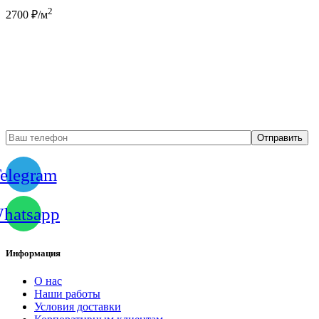
2
2700
₽/м
Бесплатный вызов
замерщика
elegram
hatsapp
Информация
О нас
Наши работы
Условия доставки