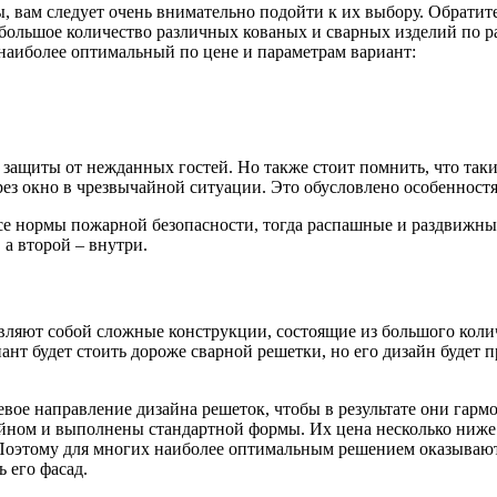
 вам следует очень внимательно подойти к их выбору. Обратите
у большое количество различных кованых и сварных изделий по 
я наиболее оптимальный по цене и параметрам вариант:
защиты от нежданных гостей. Но также стоит помнить, что так
рез окно в чрезвычайной ситуации. Это обусловлено особенност
все нормы пожарной безопасности, тогда распашные и раздвижн
 а второй – внутри.
вляют собой сложные конструкции, состоящие из большого коли
иант будет стоить дороже сварной решетки, но его дизайн будет
вое направление дизайна решеток, чтобы в результате они гармо
зайном и выполнены стандартной формы. Их цена несколько ниже
. Поэтому для многих наиболее оптимальным решением оказываю
 его фасад.