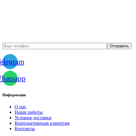
Бесплатный вызов
замерщика
elegram
hatsapp
Информация
О нас
Наши работы
Условия доставки
Корпоративным клиентам
Контакты