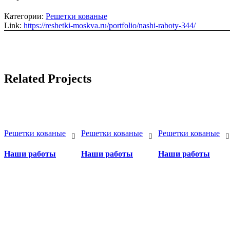
Категории:
Решетки кованые
Link:
https://reshetki-moskva.ru/portfolio/nashi-raboty-344/
Related Projects
Решетки кованые
Решетки кованые
Решетки кованые
Наши работы
Наши работы
Наши работы
Бесплатный вызов замерщик