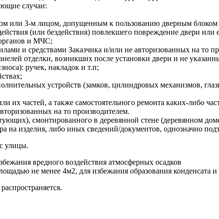
ующие случаи:
м или 3-м лицом, допущенным к пользованию дверным блоком За
йствия (или бездействия) повлекшего повреждение двери или 
 органов и МЧС;
илами и средствами Заказчика и/или не авторизованных на то п
елей отделки, возникших после установки двери и не указанны
оса): ручек, накладок и т.п;
ствах;
лнительных устройств (замков, цилиндровых механизмов, глазко
ли их частей, а также самостоятельного ремонта каких-либо час
авторизованных на то производителем.
тующих), смонтированного в деревянной стене (деревянном дом
ра на изделия, либо иных сведений/документов, однозначно п
с улицы.
избежания вредного воздействия атмосферных осадков
ощадью не менее 4м2, для избежания образования конденсата и
 распространяется.