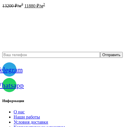
2
2
13200
₽/м
11880
₽/м
Бесплатный вызов
замерщика
elegram
hatsapp
Информация
О нас
Наши работы
Условия доставки