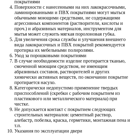
покрытиями
Поверхности с нанесенными на них лакокрасочными,
ламинированными и ПВХ покрытиями могут мыться
обычными моющими средствами, не содержащими
агрессивных компонентов (растворители, кислоты и
проч.) и абразивных материалов, инструментом для
мытья может служить мягкая поролоновая губка.
Для увеличения срока службы и улучшения внешнего
вида лакокрасочных и ПВХ покрытий рекомендуется
протирка их мебельными полиролями.
Уход за порошковыми покрытиями
В случае необходимости изделие протирается тканью,
смоченной моющим средством, не имеющим
абразивных составов, растворителей и других
химически активных веществ, по окончании покрытие
протирается насухо.
Категорически недопустимо применение твердых
приспособлений (скребки с рабочим покрытием из
пластикового или металлического материала) при
чистке.
Не допускается контакт с покрытием следующих
строительных материалов: цементный раствор,
алебастр, побелка, краска, герметики, монтажная пена и
т.п.
Указания по эксплуатации двери