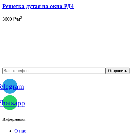
Решетка дутая на окно РД4
2
3600
₽/м
Бесплатный вызов
замерщика
elegram
hatsapp
Информация
О нас