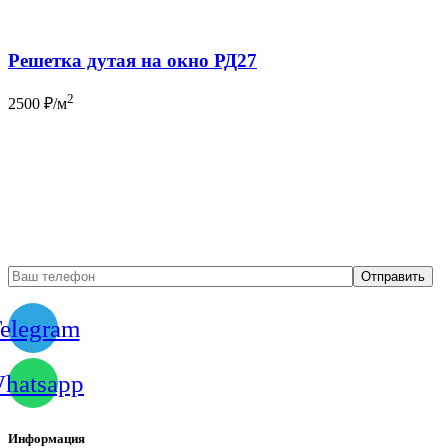
Решетка дутая на окно РД27
2
2500
₽/м
Бесплатный вызов
замерщика
elegram
hatsapp
Информация