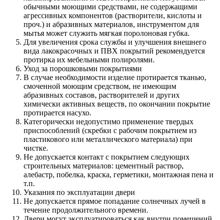
обычными моющими средствами, не содержащими
агрессивных компонентов (растворители, кислоты и
проч.) и абразивных материалов, инструментом для
мытья может служить мягкая поролоновая губка.
Для увеличения срока службы и улучшения внешнего
вида лакокрасочных и ПВХ покрытий рекомендуется
протирка их мебельными полиролями.
Уход за порошковыми покрытиями
В случае необходимости изделие протирается тканью,
смоченной моющим средством, не имеющим
абразивных составов, растворителей и других
химически активных веществ, по окончании покрытие
протирается насухо.
Категорически недопустимо применение твердых
приспособлений (скребки с рабочим покрытием из
пластикового или металлического материала) при
чистке.
Не допускается контакт с покрытием следующих
строительных материалов: цементный раствор,
алебастр, побелка, краска, герметики, монтажная пена и
т.п.
Указания по эксплуатации двери
Не допускается прямое попадание солнечных лучей в
течение продолжительного времени.
Двери могут эксплуатироваться как внутри помещений,