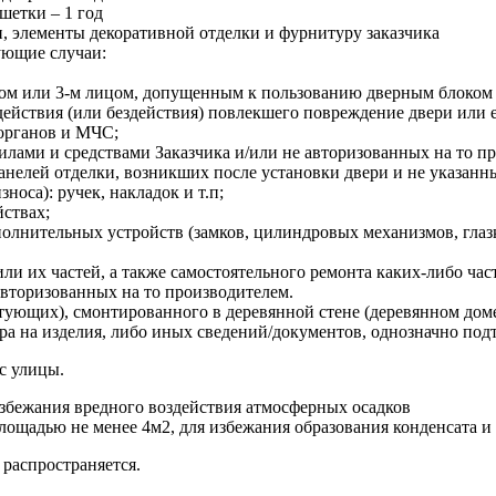
шетки – 1 год
и, элементы декоративной отделки и фурнитуру заказчика
ующие случаи:
м или 3-м лицом, допущенным к пользованию дверным блоком За
йствия (или бездействия) повлекшего повреждение двери или 
 органов и МЧС;
илами и средствами Заказчика и/или не авторизованных на то п
елей отделки, возникших после установки двери и не указанны
оса): ручек, накладок и т.п;
ствах;
лнительных устройств (замков, цилиндровых механизмов, глазко
ли их частей, а также самостоятельного ремонта каких-либо час
авторизованных на то производителем.
тующих), смонтированного в деревянной стене (деревянном дом
ра на изделия, либо иных сведений/документов, однозначно п
с улицы.
избежания вредного воздействия атмосферных осадков
ощадью не менее 4м2, для избежания образования конденсата и
 распространяется.