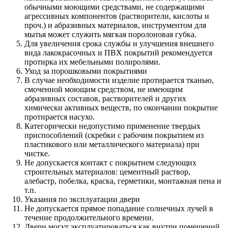
обычными моющими средствами, не содержащими
агрессивных компонентов (растворители, кислоты и
проч.) и абразивных материалов, инструментом для
мытья может служить мягкая поролоновая губка.
Для увеличения срока службы и улучшения внешнего
вида лакокрасочных и ПВХ покрытий рекомендуется
протирка их мебельными полиролями.
Уход за порошковыми покрытиями
В случае необходимости изделие протирается тканью,
смоченной моющим средством, не имеющим
абразивных составов, растворителей и других
химически активных веществ, по окончании покрытие
протирается насухо.
Категорически недопустимо применение твердых
приспособлений (скребки с рабочим покрытием из
пластикового или металлического материала) при
чистке.
Не допускается контакт с покрытием следующих
строительных материалов: цементный раствор,
алебастр, побелка, краска, герметики, монтажная пена и
т.п.
Указания по эксплуатации двери
Не допускается прямое попадание солнечных лучей в
течение продолжительного времени.
Двери могут эксплуатироваться как внутри помещений,