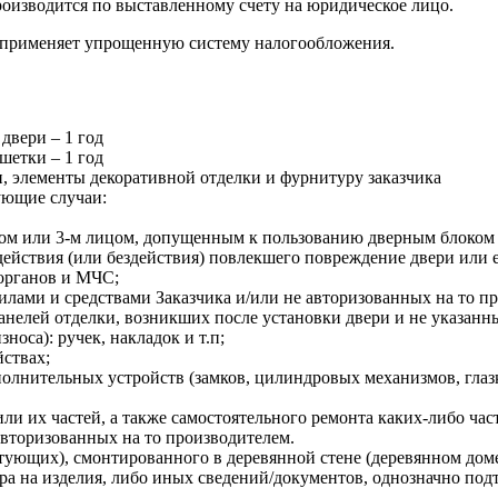
роизводится по выставленному счету на юридическое лицо.
г применяет упрощенную систему налогообложения.
двери – 1 год
шетки – 1 год
и, элементы декоративной отделки и фурнитуру заказчика
ующие случаи:
м или 3-м лицом, допущенным к пользованию дверным блоком За
йствия (или бездействия) повлекшего повреждение двери или 
 органов и МЧС;
илами и средствами Заказчика и/или не авторизованных на то п
елей отделки, возникших после установки двери и не указанны
оса): ручек, накладок и т.п;
ствах;
лнительных устройств (замков, цилиндровых механизмов, глазко
ли их частей, а также самостоятельного ремонта каких-либо час
авторизованных на то производителем.
тующих), смонтированного в деревянной стене (деревянном дом
ра на изделия, либо иных сведений/документов, однозначно п