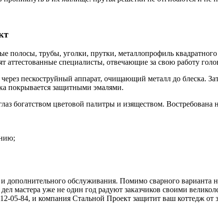
кт
ые полосы, трубы, уголки, прутки, металлопрофиль квадратного
ят аттестованные специалисты, отвечающие за свою работу голо
 через пескоструйный аппарат, очищающий металл до блеска. З
ка покрывается защитными эмалями.
лаз богатством цветовой палитры и изяществом. Востребована
ению;
я и дополнительного обслуживания. Помимо сварного варианта 
х дел мастера уже не один год радуют заказчиков своими велико
212-05-84, и компания Стальной Проект защитит ваш коттедж от