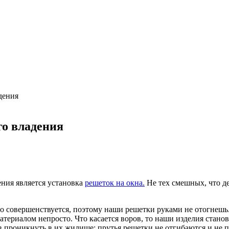
дения
го владения
ния является установка
решеток на окна.
Не тех смешных, что де
о совершенствуется, поэтому наши решетки руками не отогнешь
атериалом непросто. Что касается воров, то наши изделия стан
проникнуть в их жилище: прутья решетки не отгибаются и не п