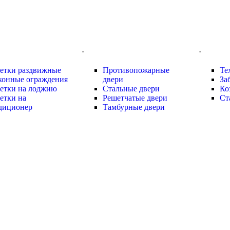
.
.
етки раздвижные
Противопожарные
Те
конные ограждения
двери
За
етки на лоджию
Стальные двери
Ко
етки на
Решетчатые двери
Ст
диционер
Тамбурные двери