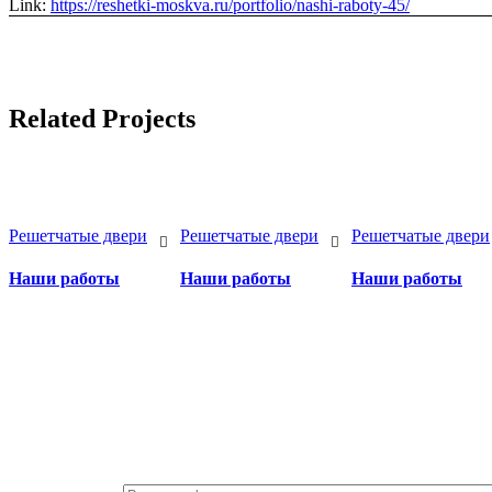
Link:
https://reshetki-moskva.ru/portfolio/nashi-raboty-45/
Related Projects
Решетчатые двери
Решетчатые двери
Решетчатые двери
Наши работы
Наши работы
Наши работы
Бесплатный вызов за