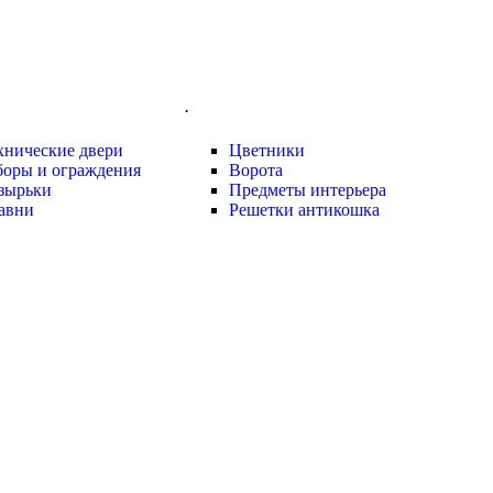
.
хнические двери
Цветники
боры и ограждения
Ворота
зырьки
Предметы интерьера
авни
Решетки антикошка