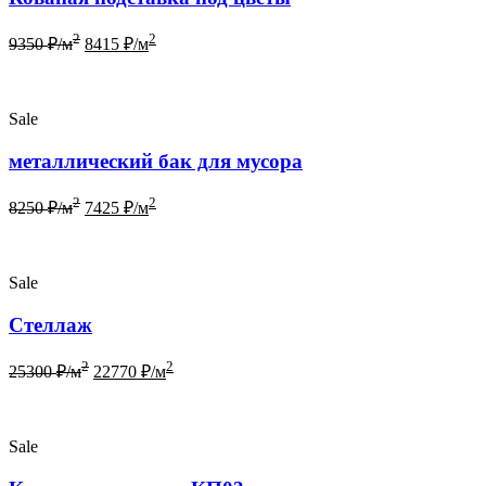
2
2
9350
₽/м
8415
₽/м
Sale
металлический бак для мусора
2
2
8250
₽/м
7425
₽/м
Sale
Стеллаж
2
2
25300
₽/м
22770
₽/м
Sale