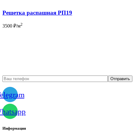
Решетка распашная РП19
2
3500
₽/м
Бесплатный вызов
замерщика
elegram
hatsapp
Информация