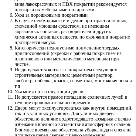
вида лакокрасочных и ПВХ покрытий рекомендуется
протирка их мебельными полиролями.
Уход за порошковыми покрытиями
В случае необходимости изделие протирается тканью,
смоченной моющим средством, не имеющим
абразивных составов, растворителей и других
химически активных веществ, по окончании покрытие
протирается насухо.
Категорически недопустимо применение твердых
приспособлений (скребки с рабочим покрытием из
пластикового или металлического материала) при
чистке.
Не допускается контакт с покрытием следующих
строительных материалов: цементный раствор,
алебастр, побелка, краска, герметики, монтажная пена и
т.п.
Указания по эксплуатации двери
Не допускается прямое попадание солнечных лучей в
течение продолжительного времени.
Двери могут эксплуатироваться как внутри помещений,
так и в уличных условиях. Для уличных дверей
обязательно наличие водоотводящего козырька с целью
избежания вредного воздействия атмосферных осадков.
В зимнее время года обязательна уборка льда и снега на
площадке перед дверью с целью избежания